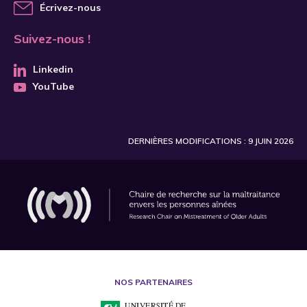
Achenbaum
Écrivez-nous
Acierno
Suivez-nous !
Adam
Linkedin
Adamek
YouTube
Adames
Adams
DERNIÈRES MODIFICATIONS : 9 JUIN 2026
Aday
Adelman
Adil
Agaliotis
Agarwal
Aghajani
NOS PARTENAIRES
Agli