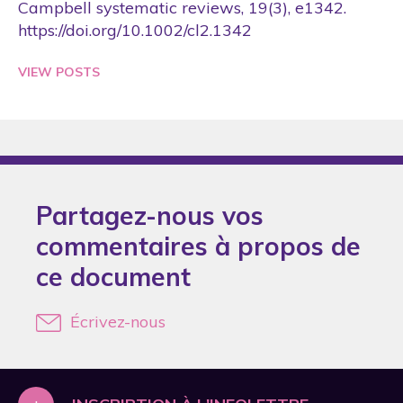
Campbell systematic reviews, 19(3), e1342.
2018
A.P. DePrince
https://doi.org/10.1002/cl2.1342
2019
AAmarnani
VIEW POSTS
2020
Aamodt
2021
Aaron
2022
Aarons
2024
Aas
2025
Partagez-nous vos
Abada
2026
commentaires à propos de
Abbasi
ce document
Abbey
Abda
Écrivez-nous
Abdel Rahman
Abdel Wahab