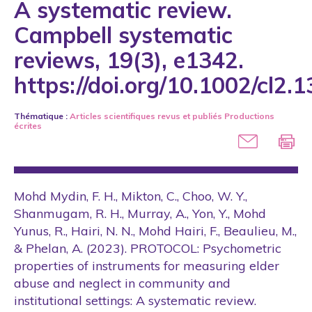
A systematic review.
2005
A. Nobels
Campbell systematic
2006
A. Pislaru
reviews, 19(3), e1342.
2007
A. Riendeau
2008
https://doi.org/10.1002/cl2.
A. Rondeau-Leclaire
2009
A. Sévigny
Thématique :
Articles scientifiques revus et publiés
Productions
2010
écrites
A. Soden
2011
A. Spahic-Blazevic
2012
A. Tourigny
Mohd Mydin, F. H., Mikton, C., Choo, W. Y.,
2013
A. Veil
Shanmugam, R. H., Murray, A., Yon, Y., Mohd
2014
Yunus, R., Hairi, N. N., Mohd Hairi, F., Beaulieu, M.,
A. Warren
& Phelan, A. (2023). PROTOCOL: Psychometric
2015
A.E. Ermer
properties of instruments for measuring elder
2016
abuse and neglect in community and
A.F. De Oliveira Batista
2017
institutional settings: A systematic review.
A.M. Hammouri