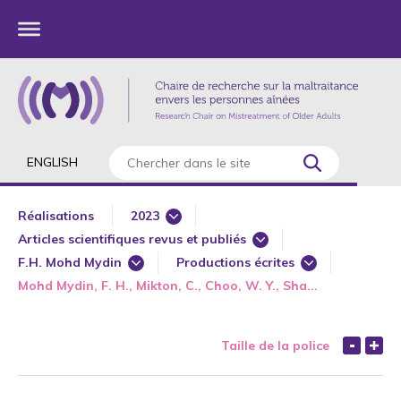
ENGLISH
Réalisations
2023
Articles scientifiques revus et publiés
1985
F.H. Mohd Mydin
Productions écrites
Articles de revues professionnelles ou culturelles sans comité 
1987
Mohd Mydin, F. H., Mikton, C., Choo, W. Y., Sha...
A-F. Batista
Articles de revues professionnelles o
Avant-propos
1989
A.
Articles scientifiques revus et publié
Chapitres de livre ou d'un ouvrage collectif publiés/Actes de 
1990
Taille de la police
A. Allard
Avant-propos
Communications sur invitation
1991
A. Allrd
Chapitres de livre ou d'un ouvrage c
Comptes rendus
1992