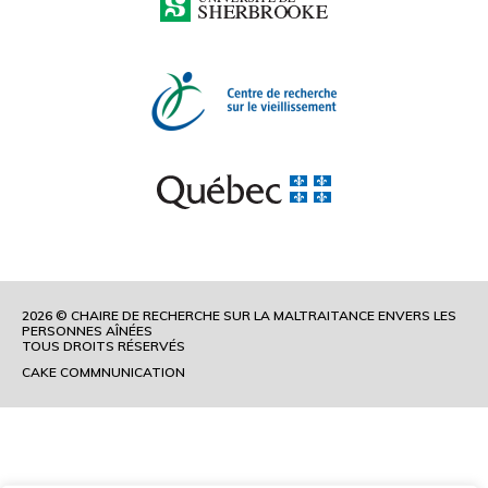
Aguiar
Aguilar
Ahmad
Ahmadi
Ahmed
Ahnlund
Ai
Airth
2026 © CHAIRE DE RECHERCHE SUR LA MALTRAITANCE ENVERS LES
Ajdukovic
PERSONNES AÎNÉES
TOUS DROITS RÉSERVÉS
Akgün Çitak
CAKE COMMNUNICATION
Akhtar-Danesh
Akhter-Khan
Akinyemi