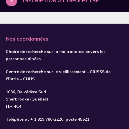
+
INSCRIPTION À L'INFOLETTRE
Abdelkader
Abdi
Abe
Abi Chahine
Nos coordonnées
Abner
Aboh
Chaire de recherche sur la maltraitance envers les
personnes aînées
Abolfathi Momtaz
Aboujaoudé
Centre de recherche sur le vieillissement – CIUSSS de
S'INSCRIRE
l'Estrie – CHUS
Abrams
Abramson
1036, Belvédère Sud
Sherbrooke (Québec)
Abujarad
J1H 4C4
Abukhalil
Téléphone :
+ 1 819 780-2220
, poste 45621
Acey