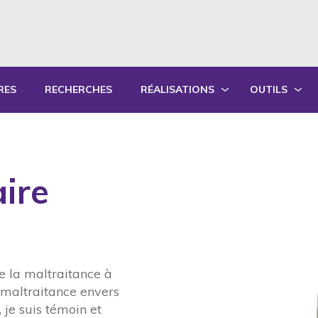
RES
RECHERCHES
RÉALISATIONS
OUTILS
PRODUCTIONS ÉCRITES
OUTILS PÉD
PRODUCTIONS ORALES
GUIDES DE P
aire
SYNTHÈSE DES RAPPORTS ANNUELS
FORMATION
re la maltraitance à
a maltraitance envers
 je suis témoin et