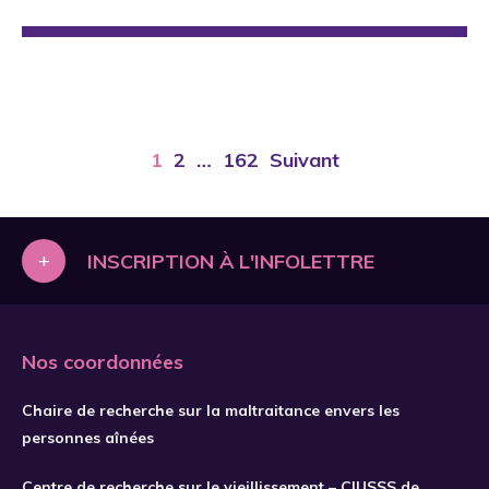
1
2
…
162
Suivant
+
INSCRIPTION À L'INFOLETTRE
Nos coordonnées
Chaire de recherche sur la maltraitance envers les
personnes aînées
Centre de recherche sur le vieillissement – CIUSSS de