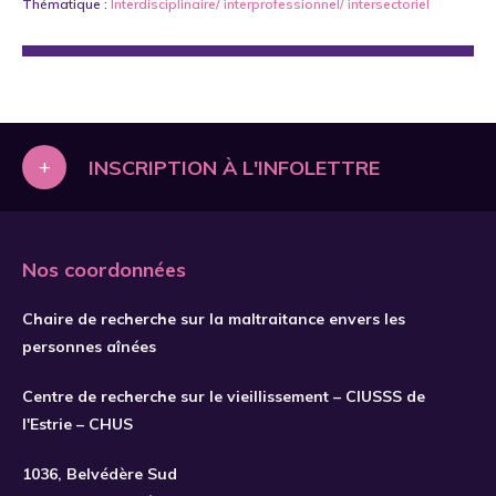
Thématique :
Interdisciplinaire/ interprofessionnel/ intersectoriel
+
INSCRIPTION À L'INFOLETTRE
Nos coordonnées
Chaire de recherche sur la maltraitance envers les
personnes aînées
Centre de recherche sur le vieillissement – CIUSSS de
l'Estrie – CHUS
S'INSCRIRE
1036, Belvédère Sud