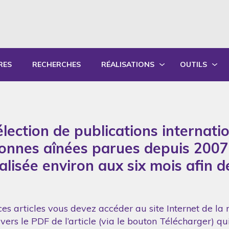
RES
RECHERCHES
RÉALISATIONS
OUTILS
PRODUCTIONS ÉCRITES
OUTILS PÉD
PRODUCTIONS ORALES
GUIDES DE P
lection de publications internati
SYNTHÈSE DES RAPPORTS ANNUELS
FORMATION
sonnes aînées parues depuis 2007
réalisée environ aux six mois afin 
es articles vous devez accéder au site Internet de la 
vers le PDF de l’article (via le bouton Télécharger) q