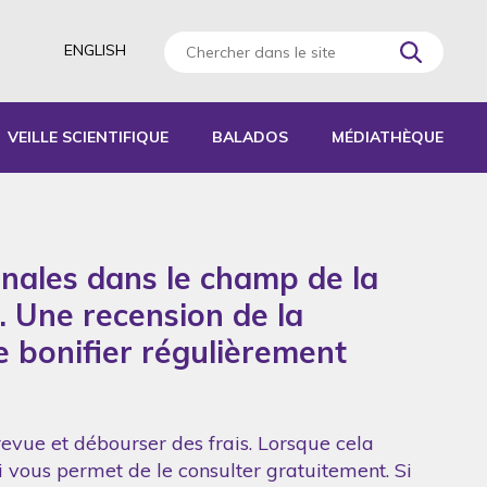
ENGLISH
VEILLE SCIENTIFIQUE
BALADOS
MÉDIATHÈQUE
AGOGIQUES
RATIQUES
onales dans le champ de la
 D’ACTIVITÉS
S
. Une recension de la
de bonifier régulièrement
revue et débourser des frais. Lorsque cela
ui vous permet de le consulter gratuitement. Si