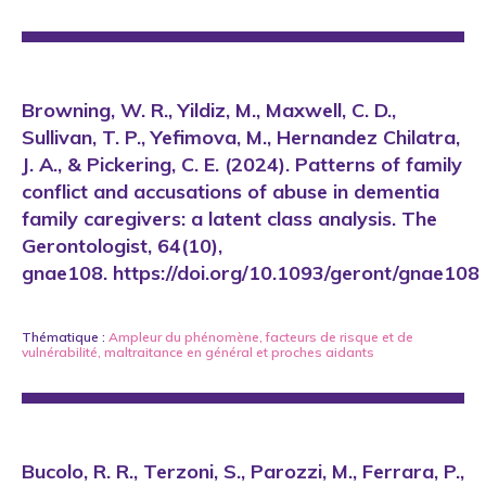
Browning, W. R., Yildiz, M., Maxwell, C. D.,
Sullivan, T. P., Yefimova, M., Hernandez Chilatra,
J. A., & Pickering, C. E. (2024). Patterns of family
conflict and accusations of abuse in dementia
family caregivers: a latent class analysis. The
Gerontologist, 64(10),
gnae108. https://doi.org/10.1093/geront/gnae108
Thématique :
Ampleur du phénomène
,
facteurs de risque et de
vulnérabilité
,
maltraitance en général
et
proches aidants
Bucolo, R. R., Terzoni, S., Parozzi, M., Ferrara, P.,