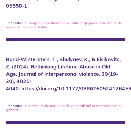
05558-1
Thématique :
Ampleur du phénomène
,
autonégligence
et
facteurs de
risque et de vulnérabilité
Band-Winterstein, T., Shulyaev, K., & Eisikovits,
Z. (2024). Rethinking Lifetime Abuse in Old
Age. Journal of interpersonal violence, 39(19-
20), 4020-
4040. https://doi.org/10.1177/088626052412645
Thématique :
Facteurs de risque et de vulnérabilité
et
maltraitance en
général