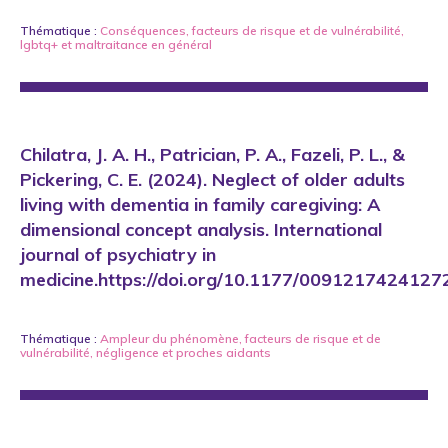
Thématique :
Conséquences
,
facteurs de risque et de vulnérabilité
,
lgbtq+
et
maltraitance en général
Chilatra, J. A. H., Patrician, P. A., Fazeli, P. L., &
Pickering, C. E. (2024). Neglect of older adults
living with dementia in family caregiving: A
dimensional concept analysis. International
journal of psychiatry in
medicine.https://doi.org/10.1177/009121742412
Thématique :
Ampleur du phénomène
,
facteurs de risque et de
vulnérabilité
,
négligence
et
proches aidants