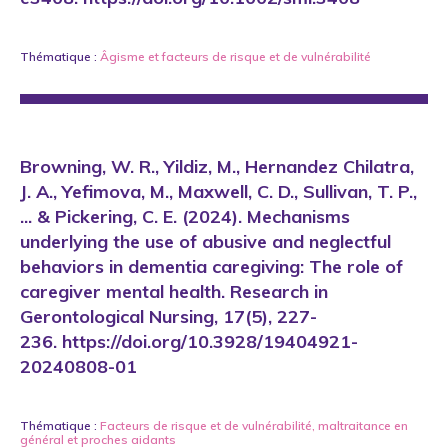
Thématique :
Âgisme
et
facteurs de risque et de vulnérabilité
Browning, W. R., Yildiz, M., Hernandez Chilatra,
J. A., Yefimova, M., Maxwell, C. D., Sullivan, T. P.,
... & Pickering, C. E. (2024). Mechanisms
underlying the use of abusive and neglectful
behaviors in dementia caregiving: The role of
caregiver mental health. Research in
Gerontological Nursing, 17(5), 227-
236. https://doi.org/10.3928/19404921-
20240808-01
Thématique :
Facteurs de risque et de vulnérabilité
,
maltraitance en
général
et
proches aidants