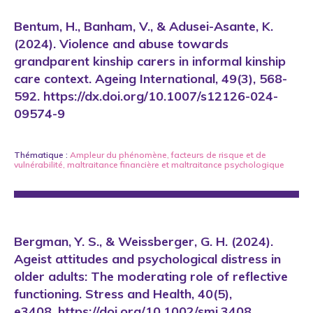
Bentum, H., Banham, V., & Adusei-Asante, K.
(2024). Violence and abuse towards
grandparent kinship carers in informal kinship
care context. Ageing International, 49(3), 568-
592. https://dx.doi.org/10.1007/s12126-024-
09574-9
Thématique :
Ampleur du phénomène
,
facteurs de risque et de
vulnérabilité
,
maltraitance financière
et
maltraitance psychologique
Bergman, Y. S., & Weissberger, G. H. (2024).
Ageist attitudes and psychological distress in
older adults: The moderating role of reflective
functioning. Stress and Health, 40(5),
e3408. https://doi.org/10.1002/smi.3408