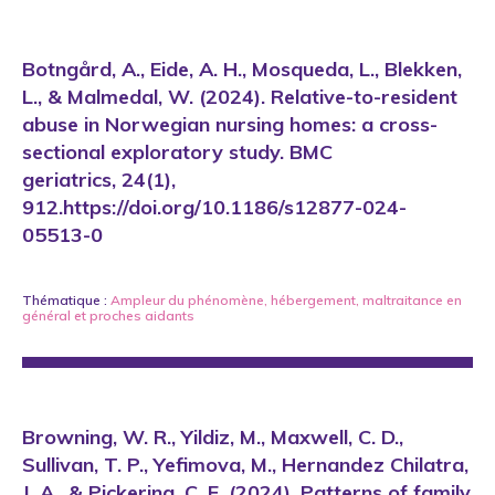
Botngård, A., Eide, A. H., Mosqueda, L., Blekken,
L., & Malmedal, W. (2024). Relative-to-resident
abuse in Norwegian nursing homes: a cross-
sectional exploratory study. BMC
geriatrics, 24(1),
912.https://doi.org/10.1186/s12877-024-
05513-0
Thématique :
Ampleur du phénomène
,
hébergement
,
maltraitance en
général
et
proches aidants
Browning, W. R., Yildiz, M., Maxwell, C. D.,
Sullivan, T. P., Yefimova, M., Hernandez Chilatra,
J. A., & Pickering, C. E. (2024). Patterns of family