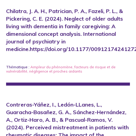
Chilatra, J. A. H., Patrician, P. A., Fazeli, P. L., &
Pickering, C. E. (2024). Neglect of older adults
living with dementia in family caregiving: A
dimensional concept analysis. International
journal of psychiatry in
medicine.https://doi.org/10.1177/009121742412
Thématique :
Ampleur du phénomène
,
facteurs de risque et de
vulnérabilité
,
négligence
et
proches aidants
Contreras-Yáñez, I., Ledón-LLanes, L.,
Guaracha-Basañez, G. A., Sánchez-Hernández,
A., Ortiz-Haro, A. B., & Pascual-Ramos, V.
(2024). Perceived mistreatment in patients with
rheumatic diseases: The impact of the