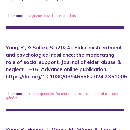
Thématique :
Âgisme
,
covid-19
et
médias
Yang, Y., & Salari, S. (2024). Elder mistreatment
and psychological resilience: the moderating
role of social support. Journal of elder abuse &
neglect, 1–16. Advance online publication.
https://doi.org/10.1080/08946566.2024.2351005
Thématique :
Conséquences
,
facteurs de protection
et
maltraitance en
général
Yang, Y., Huang, J., Wang, M., Wang, F., Luo, H.,