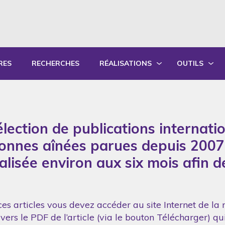
RES
RECHERCHES
RÉALISATIONS
OUTILS
PRODUCTIONS ÉCRITES
OUTILS PÉD
PRODUCTIONS ORALES
GUIDES DE P
lection de publications internati
SYNTHÈSE DES RAPPORTS ANNUELS
FORMATION
sonnes aînées parues depuis 2007
réalisée environ aux six mois afin 
es articles vous devez accéder au site Internet de la 
vers le PDF de l’article (via le bouton Télécharger) q