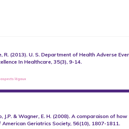
one, R. (2013). U. S. Department of Health Adverse Ev
llence In Healthcare, 35(3), 9-14.
s/ aspects légaux
rfo, J.P. & Wagner, E. H. (2008). A comparaison of how
of American Geriatrics Society, 56(10), 1807-1811.