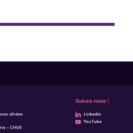
Suivez-nous !
nnes aînées
Linkedin
YouTube
trie – CHUS