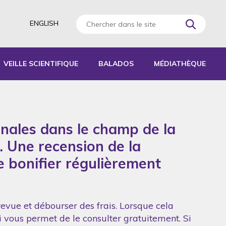
ENGLISH
VEILLE SCIENTIFIQUE
BALADOS
MÉDIATHÈQUE
AGOGIQUES
RATIQUES
onales dans le champ de la
 D’ACTIVITÉS
S
. Une recension de la
de bonifier régulièrement
revue et débourser des frais. Lorsque cela
ui vous permet de le consulter gratuitement. Si