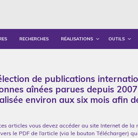
RES
RECHERCHES
RÉALISATIONS
OUTILS
PRODUCTIONS ÉCRITES
OUTILS PÉD
PRODUCTIONS ORALES
GUIDES DE P
lection de publications internati
SYNTHÈSE DES RAPPORTS ANNUELS
FORMATION
sonnes aînées parues depuis 2007
réalisée environ aux six mois afin 
es articles vous devez accéder au site Internet de la 
vers le PDF de l’article (via le bouton Télécharger) q