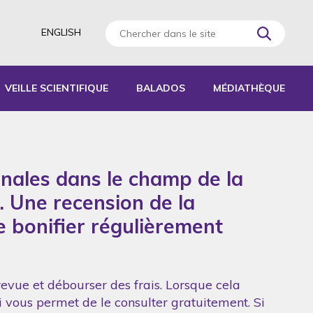
ENGLISH
VEILLE SCIENTIFIQUE
BALADOS
MÉDIATHÈQUE
AGOGIQUES
RATIQUES
onales dans le champ de la
 D’ACTIVITÉS
S
. Une recension de la
de bonifier régulièrement
revue et débourser des frais. Lorsque cela
ui vous permet de le consulter gratuitement. Si