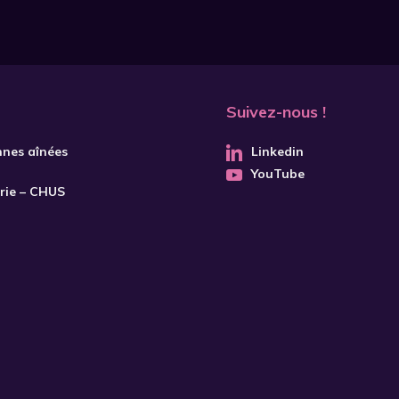
Suivez-nous !
nnes aînées
Linkedin
YouTube
trie – CHUS
S'INSCRIRE