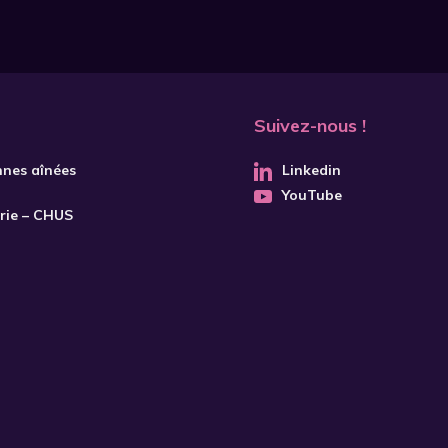
Suivez-nous !
nnes aînées
Linkedin
YouTube
trie – CHUS
S'INSCRIRE