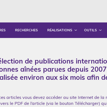
RES
RECHERCHES
RÉALISATIONS
OUTILS
PRODUCTIONS ÉCRITES
OUTILS PÉD
PRODUCTIONS ORALES
GUIDES DE P
lection de publications internati
SYNTHÈSE DES RAPPORTS ANNUELS
FORMATION
sonnes aînées parues depuis 2007
réalisée environ aux six mois afin 
es articles vous devez accéder au site Internet de la 
vers le PDF de l’article (via le bouton Télécharger) q