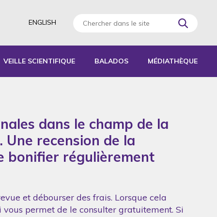
ENGLISH
VEILLE SCIENTIFIQUE
BALADOS
MÉDIATHÈQUE
AGOGIQUES
RATIQUES
onales dans le champ de la
 D’ACTIVITÉS
S
. Une recension de la
de bonifier régulièrement
revue et débourser des frais. Lorsque cela
ui vous permet de le consulter gratuitement. Si