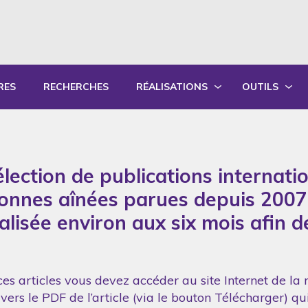
RES
RECHERCHES
RÉALISATIONS
OUTILS
PRODUCTIONS ÉCRITES
OUTILS PÉD
PRODUCTIONS ORALES
GUIDES DE P
lection de publications internati
SYNTHÈSE DES RAPPORTS ANNUELS
FORMATION
sonnes aînées parues depuis 2007
réalisée environ aux six mois afin 
es articles vous devez accéder au site Internet de la 
vers le PDF de l’article (via le bouton Télécharger) q