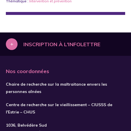
Thématique :
Intervention
et
prévention
+
INSCRIPTION À L'INFOLETTRE
Nos coordonnées
Chaire de recherche sur la maltraitance envers les
personnes aînées
Centre de recherche sur le vieillissement – CIUSSS de
l'Estrie – CHUS
S'INSCRIRE
1036, Belvédère Sud