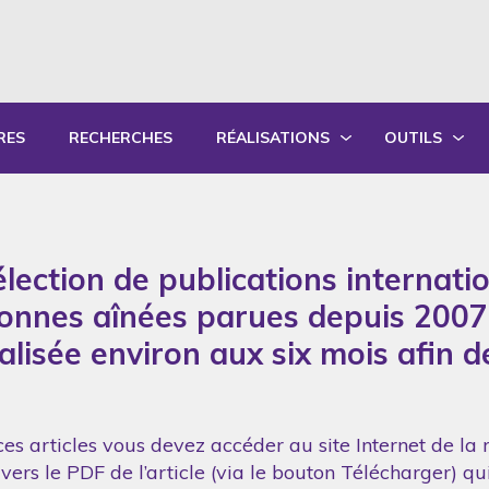
RES
RECHERCHES
RÉALISATIONS
OUTILS
PRODUCTIONS ÉCRITES
OUTILS PÉD
PRODUCTIONS ORALES
GUIDES DE P
lection de publications internati
SYNTHÈSE DES RAPPORTS ANNUELS
FORMATION
sonnes aînées parues depuis 2007
réalisée environ aux six mois afin 
es articles vous devez accéder au site Internet de la 
vers le PDF de l’article (via le bouton Télécharger) q