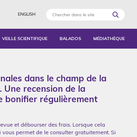
ENGLISH
VEILLE SCIENTIFIQUE
BALADOS
MÉDIATHÈQUE
AGOGIQUES
RATIQUES
onales dans le champ de la
 D’ACTIVITÉS
S
. Une recension de la
de bonifier régulièrement
revue et débourser des frais. Lorsque cela
ui vous permet de le consulter gratuitement. Si