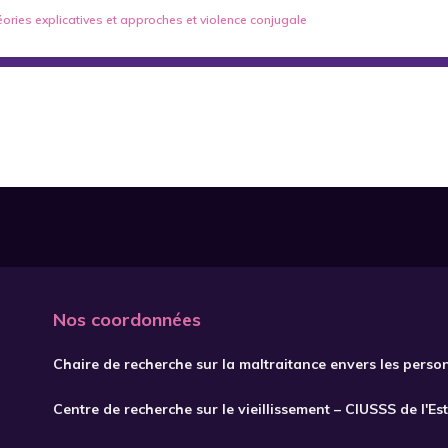
éories explicatives et approches
et
violence conjugale
Nos coordonnées
Chaire de recherche sur la maltraitance envers les perso
Centre de recherche sur le vieillissement – CIUSSS de l'Es