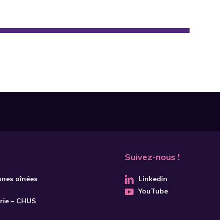
Suivez-nous !
nnes aînées
Linkedin
YouTube
trie – CHUS