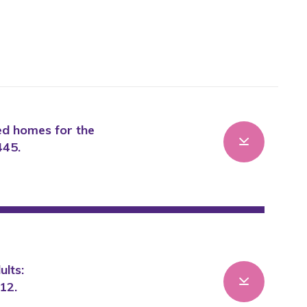
sed homes for the
445.
ults:
12.