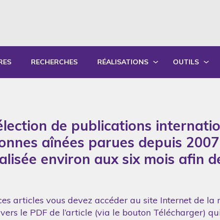
RES
RECHERCHES
RÉALISATIONS
OUTILS
PRODUCTIONS ÉCRITES
OUTILS PÉD
PRODUCTIONS ORALES
GUIDES DE P
lection de publications internati
SYNTHÈSE DES RAPPORTS ANNUELS
FORMATION
sonnes aînées parues depuis 2007
réalisée environ aux six mois afin 
es articles vous devez accéder au site Internet de la 
vers le PDF de l’article (via le bouton Télécharger) q