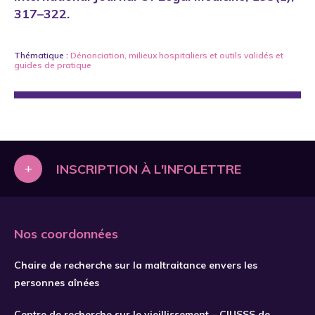
317–322.
Thématique :
Dénonciation
,
milieux hospitaliers
et
outils validés et
guides de pratique
+
INSCRIPTION À L'INFOLETTRE
Nos coordonnées
Chaire de recherche sur la maltraitance envers les
personnes aînées
Centre de recherche sur le vieillissement – CIUSSS de