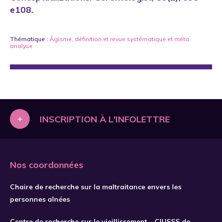
e108.
Thématique :
Âgisme
,
définition
et
revue systématique et méta
analyse
+
INSCRIPTION À L'INFOLETTRE
Nos coordonnées
Chaire de recherche sur la maltraitance envers les
personnes aînées
Centre de recherche sur le vieillissement – CIUSSS de