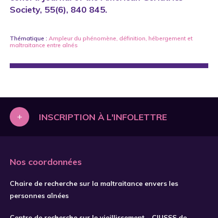
Society, 55(6), 840 845.
Thématique :
Ampleur du phénomène
,
définition
,
hébergement
et
maltraitance entre aînés
+
INSCRIPTION À L'INFOLETTRE
Nos coordonnées
Chaire de recherche sur la maltraitance envers les
personnes aînées
Centre de recherche sur le vieillissement – CIUSSS de