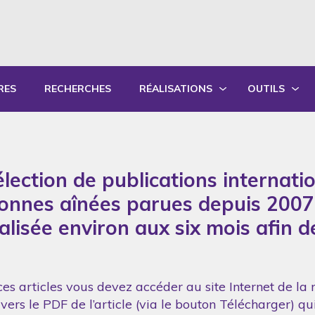
RES
RECHERCHES
RÉALISATIONS
OUTILS
PRODUCTIONS ÉCRITES
OUTILS PÉD
PRODUCTIONS ORALES
GUIDES DE P
lection de publications internati
SYNTHÈSE DES RAPPORTS ANNUELS
FORMATION
sonnes aînées parues depuis 2007
réalisée environ aux six mois afin 
es articles vous devez accéder au site Internet de la 
vers le PDF de l’article (via le bouton Télécharger) q