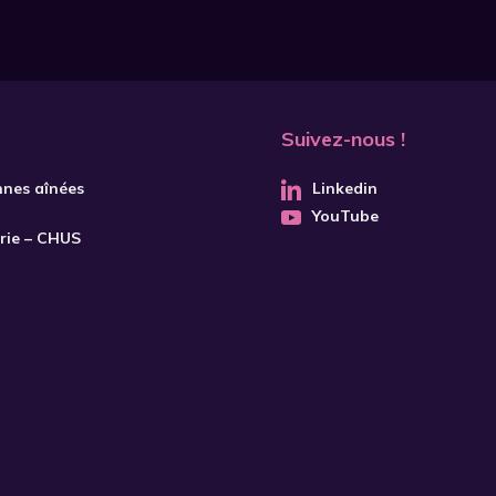
Suivez-nous !
nnes aînées
Linkedin
YouTube
trie – CHUS
S'INSCRIRE