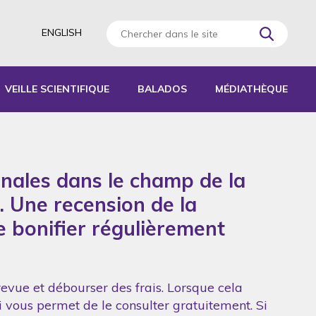
ENGLISH
VEILLE SCIENTIFIQUE
BALADOS
MÉDIATHÈQUE
AGOGIQUES
RATIQUES
onales dans le champ de la
 D’ACTIVITÉS
S
. Une recension de la
de bonifier régulièrement
revue et débourser des frais. Lorsque cela
ui vous permet de le consulter gratuitement. Si