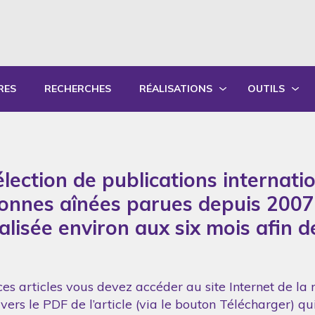
RES
RECHERCHES
RÉALISATIONS
OUTILS
PRODUCTIONS ÉCRITES
OUTILS PÉD
PRODUCTIONS ORALES
GUIDES DE P
lection de publications internati
SYNTHÈSE DES RAPPORTS ANNUELS
FORMATION
sonnes aînées parues depuis 2007
réalisée environ aux six mois afin 
es articles vous devez accéder au site Internet de la 
vers le PDF de l’article (via le bouton Télécharger) q