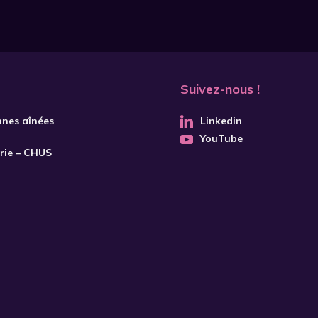
Suivez-nous !
nnes aînées
Linkedin
YouTube
trie – CHUS
S'INSCRIRE