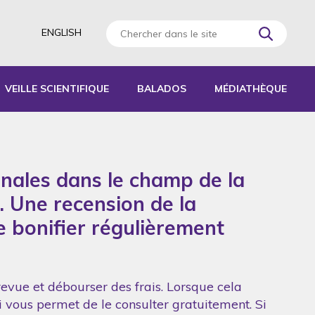
ENGLISH
VEILLE SCIENTIFIQUE
BALADOS
MÉDIATHÈQUE
AGOGIQUES
RATIQUES
onales dans le champ de la
 D’ACTIVITÉS
S
. Une recension de la
de bonifier régulièrement
revue et débourser des frais. Lorsque cela
ui vous permet de le consulter gratuitement. Si