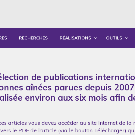
RES
RECHERCHES
RÉALISATIONS
OUTILS
PRODUCTIONS ÉCRITES
OUTILS PÉD
PRODUCTIONS ORALES
GUIDES DE P
lection de publications internati
SYNTHÈSE DES RAPPORTS ANNUELS
FORMATION
sonnes aînées parues depuis 2007
réalisée environ aux six mois afin 
es articles vous devez accéder au site Internet de la 
vers le PDF de l’article (via le bouton Télécharger) q