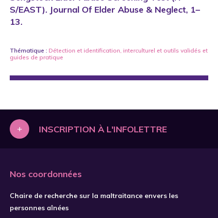
S/EAST). Journal Of Elder Abuse & Neglect, 1–
13.
Thématique :
Détection et identification
,
interculturel
et
outils validés et
guides de pratique
+
INSCRIPTION À L'INFOLETTRE
Nos coordonnées
Chaire de recherche sur la maltraitance envers les
personnes aînées