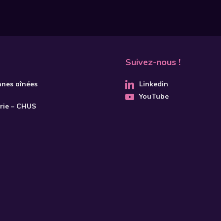
Suivez-nous !
nnes aînées
Linkedin
YouTube
trie – CHUS
S'INSCRIRE