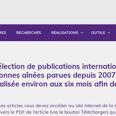
RES
RECHERCHES
RÉALISATIONS
OUTILS
PRODUCTIONS ÉCRITES
OUTILS PÉD
PRODUCTIONS ORALES
GUIDES DE P
lection de publications internati
SYNTHÈSE DES RAPPORTS ANNUELS
FORMATION
sonnes aînées parues depuis 2007
réalisée environ aux six mois afin 
es articles vous devez accéder au site Internet de la 
vers le PDF de l’article (via le bouton Télécharger) q