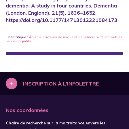
dementia: A study in four countries. Dementia
(London, England), 21(5), 1636–1652.
https://doi.org/10.1177/14713012221084173
Thématique :
Âgisme
,
facteurs de risque et de vulnérabilité
et
troubles
neuro-cognitifs
+
INSCRIPTION À L'INFOLETTRE
Nos coordonnées
Chaire de recherche sur la maltraitance envers les