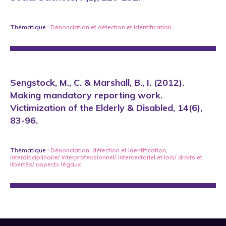
Thématique :
Dénonciation
et
détection et identification
Sengstock, M., C. & Marshall, B., I. (2012).
Making mandatory reporting work.
Victimization of the Elderly & Disabled, 14(6),
83-96.
Thématique :
Dénonciation
,
détection et identification
,
interdisciplinaire/ interprofessionnel/ intersectoriel
et
lois/ droits et
libertés/ aspects légaux