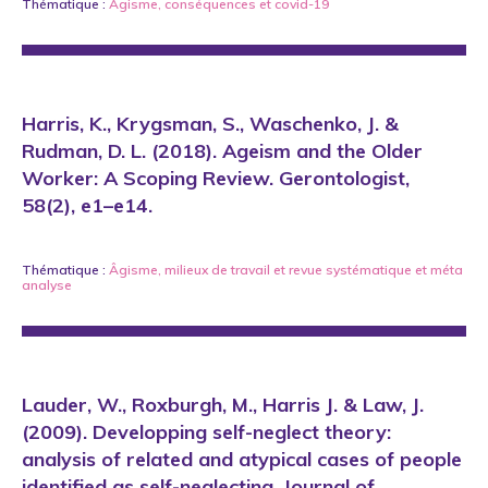
Thématique :
Âgisme
,
conséquences
et
covid-19
Harris, K., Krygsman, S., Waschenko, J. &
Rudman, D. L. (2018). Ageism and the Older
Worker: A Scoping Review. Gerontologist,
58(2), e1–e14.
Thématique :
Âgisme
,
milieux de travail
et
revue systématique et méta
analyse
Lauder, W., Roxburgh, M., Harris J. & Law, J.
(2009). Developping self-neglect theory:
analysis of related and atypical cases of people
identified as self-neglecting. Journal of