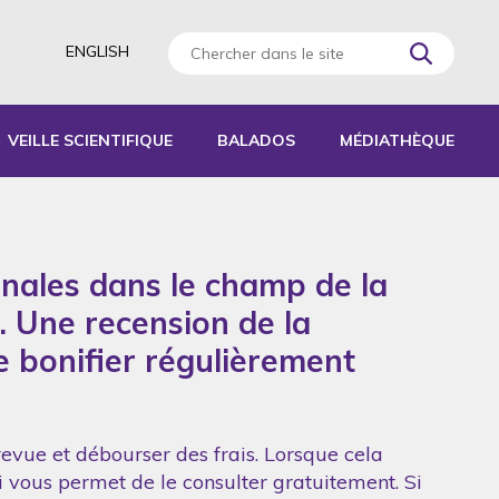
ENGLISH
VEILLE SCIENTIFIQUE
BALADOS
MÉDIATHÈQUE
AGOGIQUES
RATIQUES
onales dans le champ de la
 D’ACTIVITÉS
S
. Une recension de la
de bonifier régulièrement
revue et débourser des frais. Lorsque cela
ui vous permet de le consulter gratuitement. Si