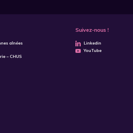
Suivez-nous !
nnes aînées
Linkedin
YouTube
trie – CHUS
S'INSCRIRE