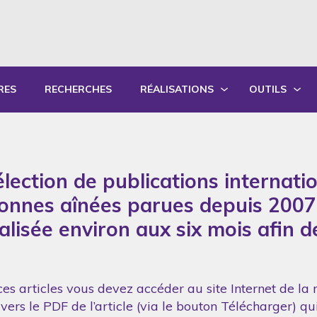
RES
RECHERCHES
RÉALISATIONS
OUTILS
PRODUCTIONS ÉCRITES
OUTILS PÉD
PRODUCTIONS ORALES
GUIDES DE P
lection de publications internati
SYNTHÈSE DES RAPPORTS ANNUELS
FORMATION
sonnes aînées parues depuis 2007
réalisée environ aux six mois afin 
es articles vous devez accéder au site Internet de la 
vers le PDF de l’article (via le bouton Télécharger) q