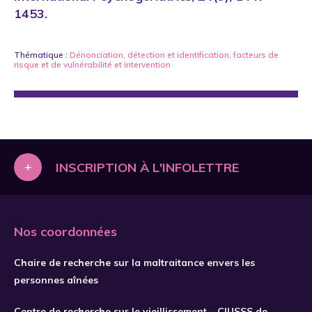
1453.
Thématique :
Dénonciation
,
détection et identification
,
facteurs de
risque et de vulnérabilité
et
intervention
+
INSCRIPTION À L'INFOLETTRE
Nos coordonnées
Chaire de recherche sur la maltraitance envers les
personnes aînées
Centre de recherche sur le vieillissement – CIUSSS de