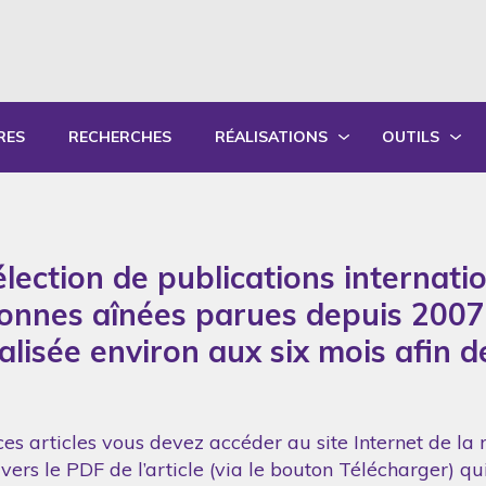
RES
RECHERCHES
RÉALISATIONS
OUTILS
PRODUCTIONS ÉCRITES
OUTILS PÉD
PRODUCTIONS ORALES
GUIDES DE P
lection de publications internati
SYNTHÈSE DES RAPPORTS ANNUELS
FORMATION
sonnes aînées parues depuis 2007
réalisée environ aux six mois afin 
es articles vous devez accéder au site Internet de la 
vers le PDF de l’article (via le bouton Télécharger) q