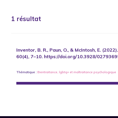
1 résultat
Inventor, B. R., Paun, O., & McIntosh, E. (202
60(4), 7–10. https://doi.org/10.3928/02793
Thématique :
Bientraitance
,
lgbtq+
et
maltraitance psychologique