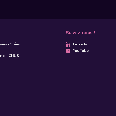
Suivez-nous !
nnes aînées
Linkedin
YouTube
trie – CHUS
S'INSCRIRE