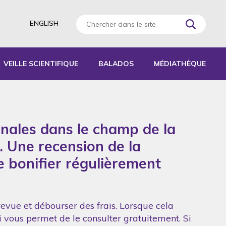
ENGLISH
VEILLE SCIENTIFIQUE
BALADOS
MÉDIATHÈQUE
AGOGIQUES
RATIQUES
onales dans le champ de la
 D’ACTIVITÉS
S
. Une recension de la
de bonifier régulièrement
revue et débourser des frais. Lorsque cela
ui vous permet de le consulter gratuitement. Si