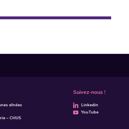
Suivez-nous !
nnes aînées
Linkedin
YouTube
trie – CHUS