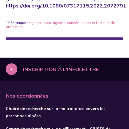
https://doi.org/10.1080/07317115.2022.2072791
Thématique :
Âgisme
,
auto-âgisme
,
conséquences
et
facteurs de
protection
+
INSCRIPTION À L'INFOLETTRE
Nos coordonnées
Chaire de recherche sur la maltraitance envers les
personnes aînées
Centre de recherche sur le vieillissement – CIUSSS de