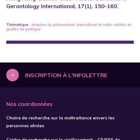
Gerontology International, 17(1), 150-160.
Thématique :
Ampleur du phénomène
,
interculturel
et
outils validés et
guides de pratique
+
INSCRIPTION À L'INFOLETTRE
Nos coordonnées
Chaire de recherche sur la maltraitance envers les
personnes aînées
Centre de recherche sur le vieillissement – CIUSSS de