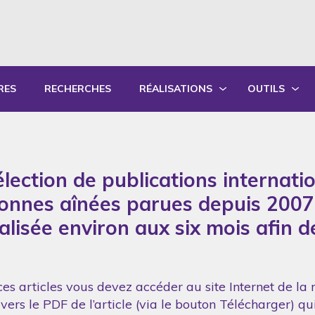
RES
RECHERCHES
RÉALISATIONS
OUTILS
PRODUCTIONS ÉCRITES
OUTILS PÉD
PRODUCTIONS ORALES
GUIDES DE P
lection de publications internati
SYNTHÈSE DES RAPPORTS ANNUELS
FORMATION
sonnes aînées parues depuis 2007
réalisée environ aux six mois afin 
es articles vous devez accéder au site Internet de la 
vers le PDF de l’article (via le bouton Télécharger) q