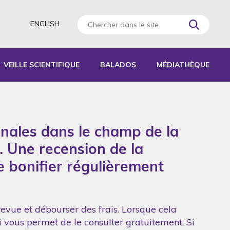
ENGLISH
VEILLE SCIENTIFIQUE
BALADOS
MÉDIATHÈQUE
AGOGIQUES
RATIQUES
onales dans le champ de la
 D’ACTIVITÉS
S
. Une recension de la
de bonifier régulièrement
revue et débourser des frais. Lorsque cela
ui vous permet de le consulter gratuitement. Si