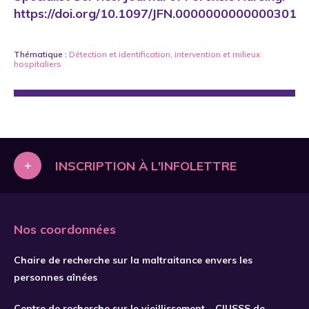
https://doi.org/10.1097/JFN.0000000000000301
Thématique :
Détection et identification
,
intervention
et
milieux
hospitaliers
+
INSCRIPTION À L'INFOLETTRE
Nos coordonnées
Chaire de recherche sur la maltraitance envers les
personnes aînées
Centre de recherche sur le vieillissement – CIUSSS de