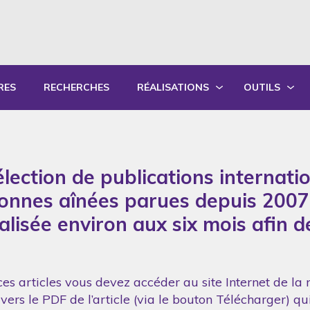
RES
RECHERCHES
RÉALISATIONS
OUTILS
PRODUCTIONS ÉCRITES
OUTILS PÉD
PRODUCTIONS ORALES
GUIDES DE P
lection de publications internati
SYNTHÈSE DES RAPPORTS ANNUELS
FORMATION
sonnes aînées parues depuis 2007
réalisée environ aux six mois afin 
es articles vous devez accéder au site Internet de la 
vers le PDF de l’article (via le bouton Télécharger) q