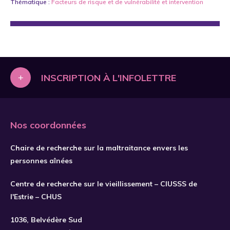
Thématique :
Facteurs de risque et de vulnérabilité
et
intervention
+
INSCRIPTION À L'INFOLETTRE
Nos coordonnées
Chaire de recherche sur la maltraitance envers les
personnes aînées
Centre de recherche sur le vieillissement – CIUSSS de
l'Estrie – CHUS
1036, Belvédère Sud