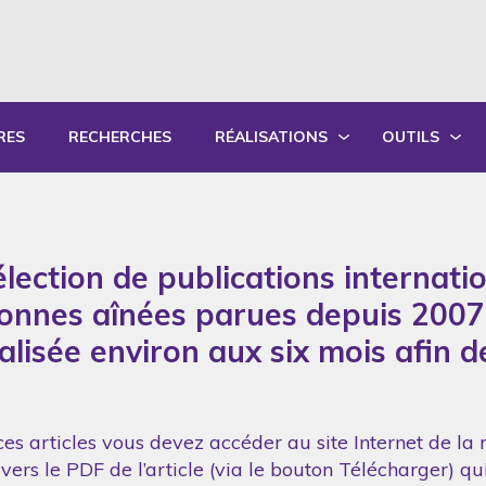
RES
RECHERCHES
RÉALISATIONS
OUTILS
PRODUCTIONS ÉCRITES
OUTILS PÉD
PRODUCTIONS ORALES
GUIDES DE P
lection de publications internati
SYNTHÈSE DES RAPPORTS ANNUELS
FORMATION
sonnes aînées parues depuis 2007
réalisée environ aux six mois afin 
es articles vous devez accéder au site Internet de la 
vers le PDF de l’article (via le bouton Télécharger) q