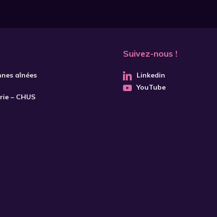
Suivez-nous !
nnes aînées
Linkedin
YouTube
trie – CHUS
S'INSCRIRE