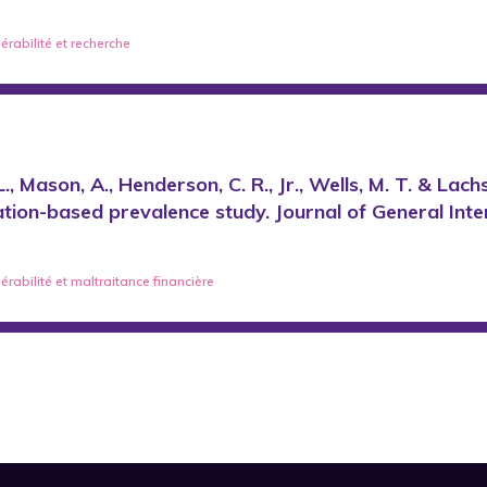
érabilité
et
recherche
L., Mason, A., Henderson, C. R., Jr., Wells, M. T. & Lach
lation-based prevalence study. Journal of General Inte
érabilité
et
maltraitance financière