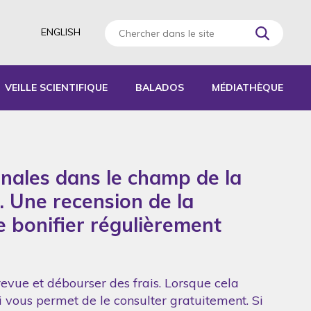
ENGLISH
VEILLE SCIENTIFIQUE
BALADOS
MÉDIATHÈQUE
AGOGIQUES
RATIQUES
onales dans le champ de la
 D’ACTIVITÉS
S
. Une recension de la
de bonifier régulièrement
revue et débourser des frais. Lorsque cela
ui vous permet de le consulter gratuitement. Si