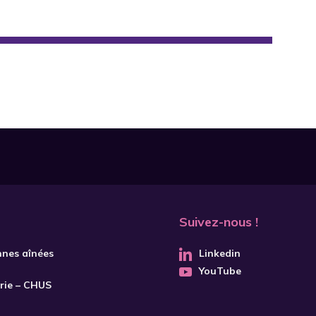
Suivez-nous !
nnes aînées
Linkedin
YouTube
trie – CHUS