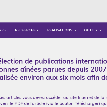
RES
RECHERCHES
RÉALISATIONS
OUTILS
PRODUCTIONS ÉCRITES
OUTILS PÉD
PRODUCTIONS ORALES
GUIDES DE P
lection de publications internati
SYNTHÈSE DES RAPPORTS ANNUELS
FORMATION
sonnes aînées parues depuis 2007
réalisée environ aux six mois afin 
es articles vous devez accéder au site Internet de la 
vers le PDF de l’article (via le bouton Télécharger) q