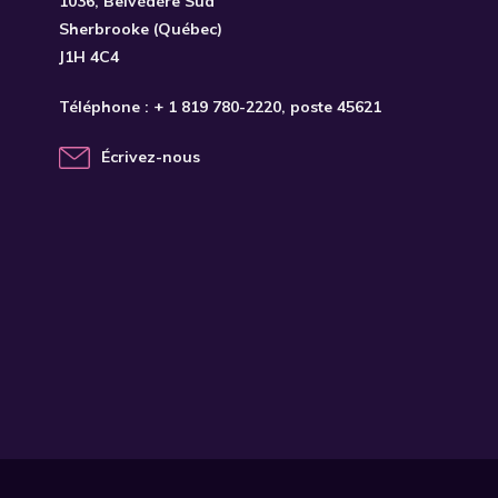
1036, Belvédère Sud
Sherbrooke (Québec)
J1H 4C4
Téléphone :
+ 1 819 780-2220
, poste 45621
Écrivez-nous