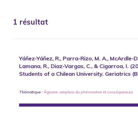
1 résultat
Yáñez-Yáñez, R., Parra-Rizo, M. A., McArdle-Dra
Lamana, R., Diaz-Vargas, C., & Cigarroa, I. 
Students of a Chilean University. Geriatrics (
Thématique :
Âgisme
,
ampleur du phénomène
et
conséquences