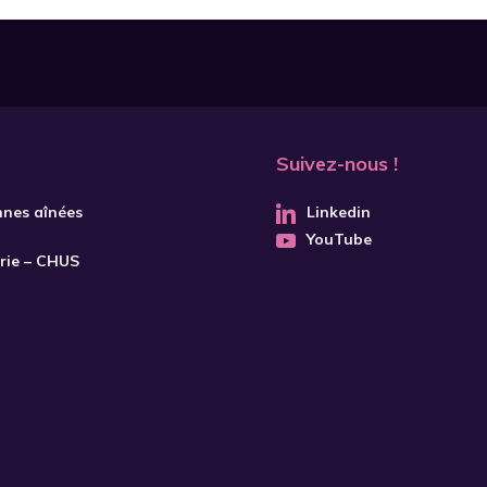
Suivez-nous !
nnes aînées
Linkedin
YouTube
trie – CHUS
S'INSCRIRE