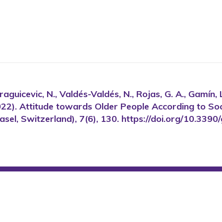
guicevic, N., Valdés-Valdés, N., Rojas, G. A., Gamín, 
(2022). Attitude towards Older People According to S
Basel, Switzerland), 7(6), 130. https://doi.org/10.339