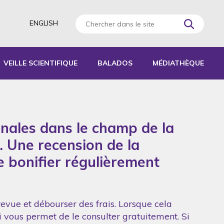
ENGLISH
VEILLE SCIENTIFIQUE
BALADOS
MÉDIATHÈQUE
AGOGIQUES
RATIQUES
onales dans le champ de la
 D’ACTIVITÉS
S
. Une recension de la
de bonifier régulièrement
revue et débourser des frais. Lorsque cela
ui vous permet de le consulter gratuitement. Si