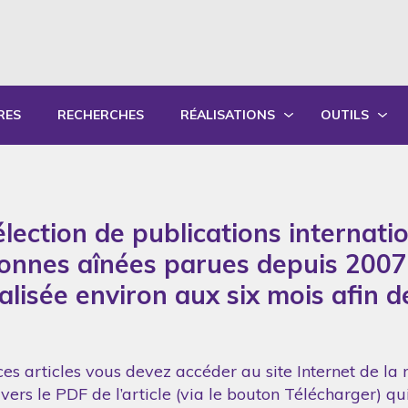
RES
RECHERCHES
RÉALISATIONS
OUTILS
PRODUCTIONS ÉCRITES
OUTILS PÉD
PRODUCTIONS ORALES
GUIDES DE P
lection de publications internati
SYNTHÈSE DES RAPPORTS ANNUELS
FORMATION
sonnes aînées parues depuis 2007
réalisée environ aux six mois afin 
es articles vous devez accéder au site Internet de la 
vers le PDF de l’article (via le bouton Télécharger) q