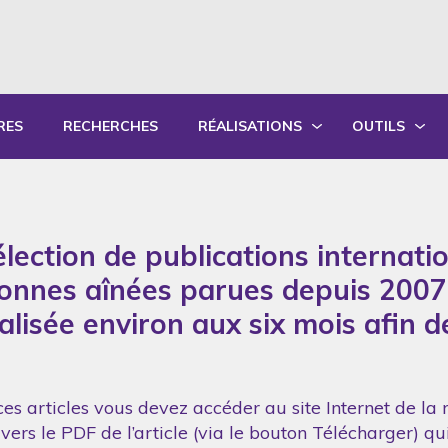
RES
RECHERCHES
RÉALISATIONS
OUTILS
PRODUCTIONS ÉCRITES
OUTILS PÉD
PRODUCTIONS ORALES
GUIDES DE P
lection de publications internati
SYNTHÈSE DES RAPPORTS ANNUELS
FORMATION
sonnes aînées parues depuis 2007
réalisée environ aux six mois afin 
es articles vous devez accéder au site Internet de la 
vers le PDF de l’article (via le bouton Télécharger) q