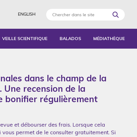
ENGLISH
VEILLE SCIENTIFIQUE
BALADOS
MÉDIATHÈQUE
AGOGIQUES
RATIQUES
onales dans le champ de la
 D’ACTIVITÉS
S
. Une recension de la
de bonifier régulièrement
revue et débourser des frais. Lorsque cela
ui vous permet de le consulter gratuitement. Si