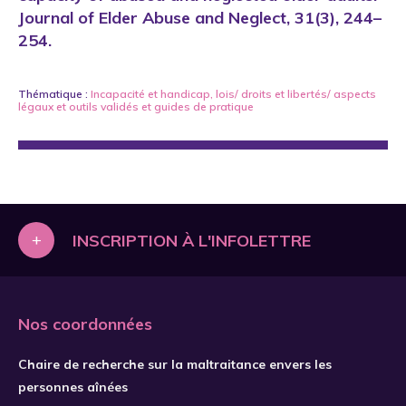
Journal of Elder Abuse and Neglect, 31(3), 244–
254.
Thématique :
Incapacité et handicap
,
lois/ droits et libertés/ aspects
légaux
et
outils validés et guides de pratique
+
INSCRIPTION À L'INFOLETTRE
Nos coordonnées
Chaire de recherche sur la maltraitance envers les
personnes aînées