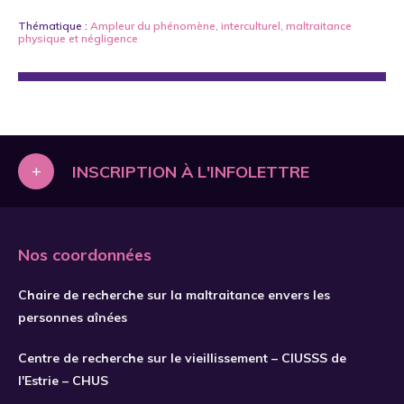
Thématique :
Ampleur du phénomène
,
interculturel
,
maltraitance
physique
et
négligence
+
INSCRIPTION À L'INFOLETTRE
Nos coordonnées
Chaire de recherche sur la maltraitance envers les
personnes aînées
Centre de recherche sur le vieillissement – CIUSSS de
l'Estrie – CHUS