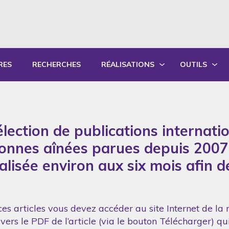
RES
RECHERCHES
RÉALISATIONS
OUTILS
PRODUCTIONS ÉCRITES
OUTILS PÉD
PRODUCTIONS ORALES
GUIDES DE P
lection de publications internati
SYNTHÈSE DES RAPPORTS ANNUELS
FORMATION
sonnes aînées parues depuis 2007
réalisée environ aux six mois afin 
es articles vous devez accéder au site Internet de la 
vers le PDF de l’article (via le bouton Télécharger) q