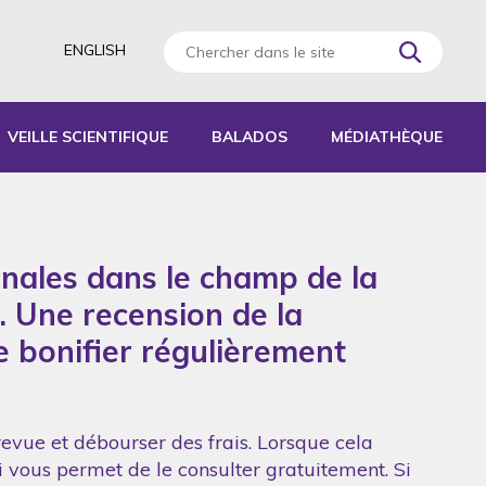
ENGLISH
VEILLE SCIENTIFIQUE
BALADOS
MÉDIATHÈQUE
AGOGIQUES
RATIQUES
onales dans le champ de la
 D’ACTIVITÉS
S
. Une recension de la
de bonifier régulièrement
revue et débourser des frais. Lorsque cela
ui vous permet de le consulter gratuitement. Si