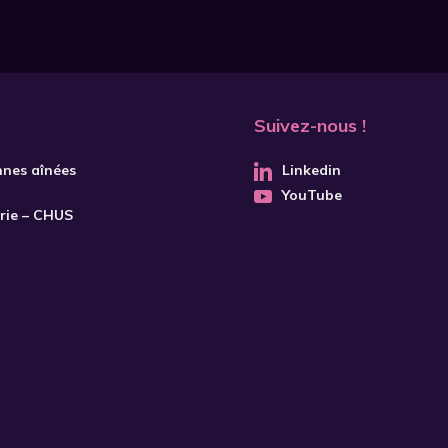
Suivez-nous !
nnes aînées
Linkedin
YouTube
trie – CHUS
S'INSCRIRE