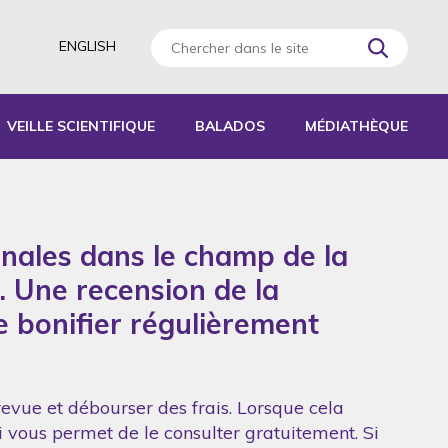
ENGLISH
VEILLE SCIENTIFIQUE
BALADOS
MÉDIATHÈQUE
AGOGIQUES
RATIQUES
onales dans le champ de la
 D’ACTIVITÉS
S
. Une recension de la
de bonifier régulièrement
revue et débourser des frais. Lorsque cela
ui vous permet de le consulter gratuitement. Si