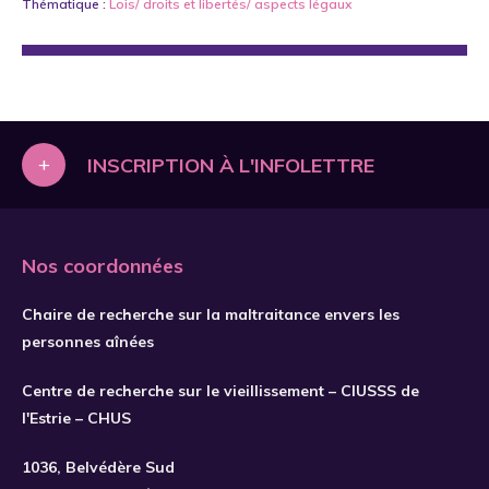
Thématique :
Lois/ droits et libertés/ aspects légaux
+
INSCRIPTION À L'INFOLETTRE
Nos coordonnées
Chaire de recherche sur la maltraitance envers les
personnes aînées
Centre de recherche sur le vieillissement – CIUSSS de
l'Estrie – CHUS
S'INSCRIRE
1036, Belvédère Sud