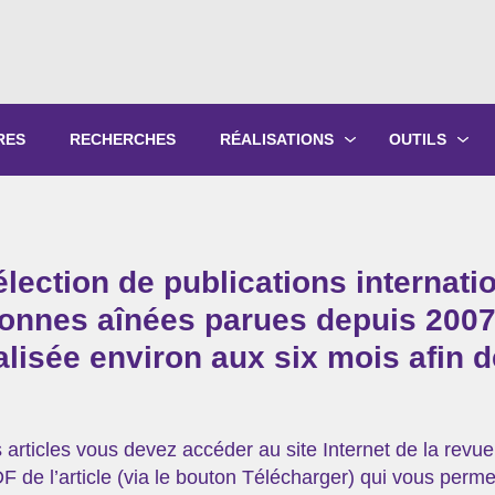
RES
RECHERCHES
RÉALISATIONS
OUTILS
PRODUCTIONS ÉCRITES
OUTILS PÉD
PRODUCTIONS ORALES
GUIDES DE P
lection de publications internati
SYNTHÈSE DES RAPPORTS ANNUELS
FORMATIONS
sonnes aînées parues depuis 2007
réalisée environ aux six mois afin 
 articles vous devez accéder au site Internet de la revue
 de l’article (via le bouton Télécharger) qui vous permet