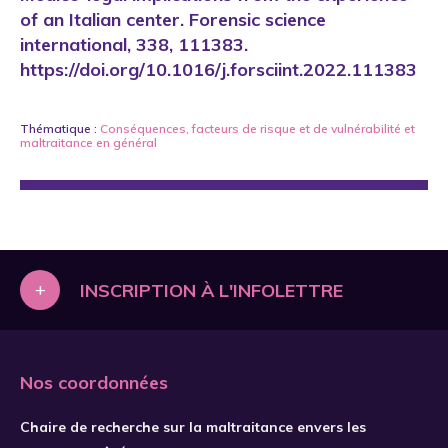
of an Italian center. Forensic science
international, 338, 111383.
https://doi.org/10.1016/j.forsciint.2022.111383
Thématique :
Conséquences
,
facteurs de risque et de vulnérabilité
et
maltraitance en général
+
INSCRIPTION À L'INFOLETTRE
Nos coordonnées
Chaire de recherche sur la maltraitance envers les