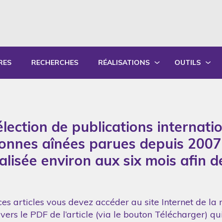
RES
RECHERCHES
RÉALISATIONS
OUTILS
PRODUCTIONS ÉCRITES
OUTILS PÉD
PRODUCTIONS ORALES
GUIDES DE P
lection de publications internati
SYNTHÈSE DES RAPPORTS ANNUELS
FORMATION
sonnes aînées parues depuis 2007
réalisée environ aux six mois afin 
es articles vous devez accéder au site Internet de la 
vers le PDF de l’article (via le bouton Télécharger) q