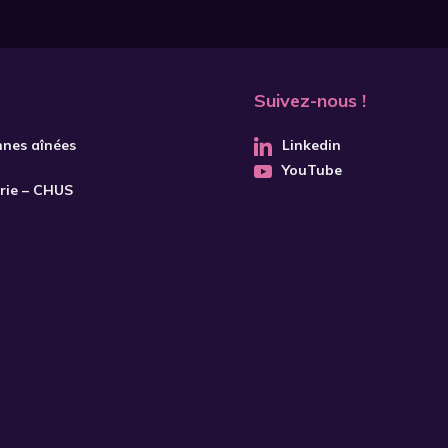
Suivez-nous !
nnes aînées
Linkedin
YouTube
trie – CHUS
S'INSCRIRE