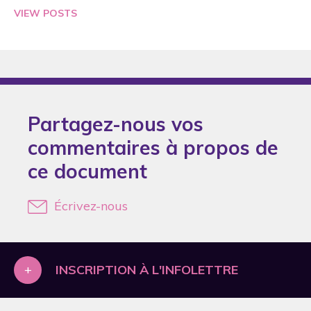
2018
VIEW POSTS
A.P. DePrince
2019
AAmarnani
2020
Aamodt
2021
Aaron
2022
Aarons
Partagez-nous vos
2023
commentaires à propos de
Aas
2025
ce document
Abada
2026
Abbasi
Écrivez-nous
Abbey
Abda
Abdel Rahman
+
INSCRIPTION À L'INFOLETTRE
Abdel Wahab