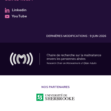
Achenbaum
Linkedin
Acierno
YouTube
Adam
Adamek
DERNIÈRES MODIFICATIONS : 9 JUIN 2026
Adames
Adams
Aday
Adelman
Adil
Agaliotis
NOS PARTENAIRES
Agarwal
Aghajani
Agli