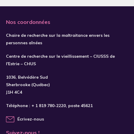
Abdelkader
Abdi
Abe
Nos coordonnées
Abi Chahine
Chaire de recherche sur la maltraitance envers les
Abner
personnes aînées
Aboh
Centre de recherche sur le vieillissement – CIUSSS de
Abolfathi Momtaz
l'Estrie – CHUS
Aboujaoudé
1036, Belvédère Sud
Abrams
Sherbrooke (Québec)
J1H 4C4
Abramson
Abujarad
Téléphone :
+ 1 819 780-2220
, poste 45621
Abukhalil
Écrivez-nous
Acey
Suivez-nous !