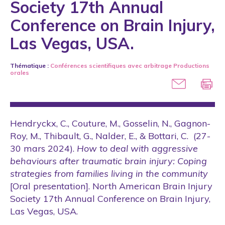
Society 17th Annual
2005
A. Nobels
Conference on Brain Injury,
2006
A. Pislaru
Las Vegas, USA.
2007
A. Riendeau
2008
A. Rondeau-Leclaire
Thématique :
Conférences scientifiques avec arbitrage
Productions
2009
orales
A. Sévigny
2010
A. Soden
2011
A. Spahic-Blazevic
Hendryckx, C., Couture, M., Gosselin, N., Gagnon-
2012
A. Tourigny
Roy, M., Thibault, G., Nalder, E., & Bottari, C. (27-
2013
30 mars 2024).
How to deal with aggressive
A. Veil
behaviours after traumatic brain injury: Coping
2014
A. Warren
strategies from families living in the community
2015
[Oral presentation]. North American Brain Injury
A.E. Ermer
2016
Society 17th Annual Conference on Brain Injury,
A.F. De Oliveira Batista
Las Vegas, USA.
2017
A.M. Hammouri