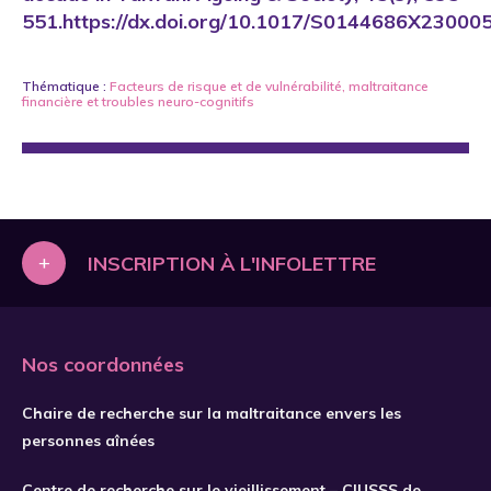
551.https://dx.doi.org/10.1017/S0144686X23000
Thématique :
Facteurs de risque et de vulnérabilité
,
maltraitance
financière
et
troubles neuro-cognitifs
+
INSCRIPTION À L'INFOLETTRE
Nos coordonnées
Chaire de recherche sur la maltraitance envers les
personnes aînées
Centre de recherche sur le vieillissement – CIUSSS de